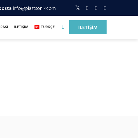
posta
info@plastsonik.com
İLETİŞİM
NRASI
İLETİŞİM
TÜRKÇE
syon teknolojileriyle birleştirerek müşterilerine
lıyoruz.