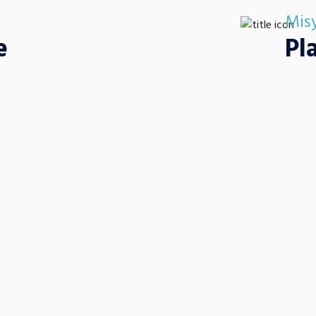
)
Mis
e
Pl
Müşterilerimizin
sonrası kusursuz
müşteri memnuniy
Temel İlkelerimi
mnuniyeti” ilkesi doğrultusunda, sadece satış
⁠ ⁠İno
 kesintisiz destek süreçlerimizde de iş
⁠ ⁠Sürd
süreçler 
⁠ ⁠Güv