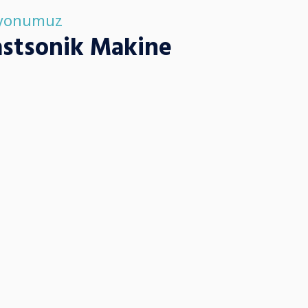
yonumuz
astsonik Makine
 üretim standartlarını yükseltmek adına; yüksek kalitede ürün tedariğ
 hizmet ve çevreye duyarlı üretim prensiplerini bir araya getirmekte
etini bir iş sonucu değil, bir kurum kültürü olarak benimsiyoruz.
z
vasyon: Üretim teknolojilerinde her zaman en güncel çözümleri sunma
ürülebilirlik: Gelecek nesillere yaşanabilir bir dünya bırakmak için çev
yönetmek.
enilirlik: OEM standartlarında, hatasız ve zamanında teslimat prensib