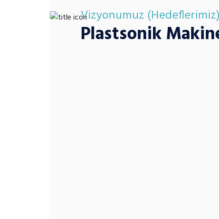
Vizyonumuz (Hedeflerimiz
Plastsonik Makin
Hizmet Verdiğimiz Sektörler:
⁠ ⁠Otomotiv ve Beyaz Eşya
⁠ ⁠Ambalaj ve Tıbbi Cihaz Üretimi
⁠ ⁠Kozmetik ve Elektronik
Başarımızın temelini oluşturan “koşulsuz müşteri me
aşamasında değil, satış sonrası hızlı teknik servis ve
ortaklarımızın yanındayız.