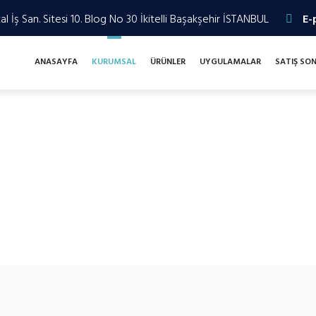
l İş San. Sitesi 10. Blog No 30 İkitelli Başakşehir İSTANBUL
E-
ANASAYFA
KURUMSAL
ÜRÜNLER
UYGULAMALAR
SATIŞ SO
stile kadar geniş bir yelpazede, endüstriyel üretim süreçlerini otoma
ından takip ederek, her projede verimliliği ve inovasyonu merkeze a