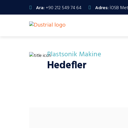
Ara:
+90 212 549 74 64
Adres:
İOSB Meta
Plastsonik Makine
Hedefler
Plastsonik, otomotivden tıbbi cihaza, ambalajdan tek
değer katan çözümler sunar. Sektörel dinamikleri yak