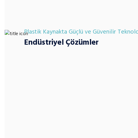
Plastik Kaynakta Güçlü ve Güvenilir Teknolo
Endüstriyel Çözümler
Ultrasonik kaynak ve kesim sistemleri
Projeye özel makine ve fikstür tasarımı
Yüksek frekans ve farklı kaynak teknolojileri
Otomasyon sistemleri ve entegrasyon çözümleri