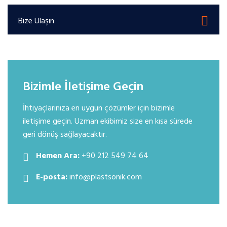
Bize Ulaşın
Bizimle İletişime Geçin
İhtiyaçlarınıza en uygun çözümler için bizimle
iletişime geçin. Uzman ekibimiz size en kısa sürede
geri dönüş sağlayacaktır.
Hemen Ara:
+90 212 549 74 64
E-posta:
info@plastsonik.com