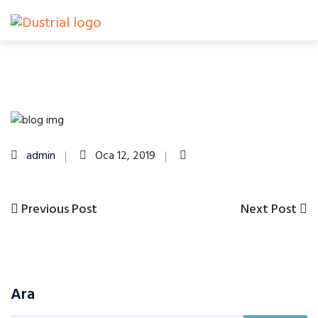
admin
Oca 12, 2019
Previous
Next
Previous Post
Next Post
Yazı
Post
Post
gezinmesi
Ara