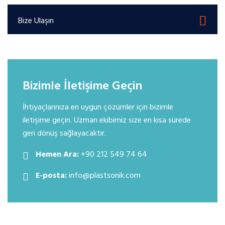
Bize Ulaşın
Bizimle İletişime Geçin
İhtiyaçlarınıza en uygun çözümler için bizimle
iletişime geçin. Uzman ekibimiz size en kısa sürede
geri dönüş sağlayacaktır.
Hemen Ara:
+90 212 549 74 64
E-posta:
info@plastsonik.com