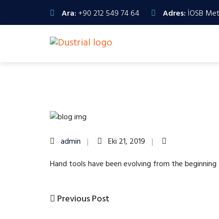
Ara:
+90 212 549 74 64
Adres:
İOSB Meta
admin
Eki 21, 2019
Hand tools have been evolving from the beginning o
Previous
Previous Post
Yazı
Post