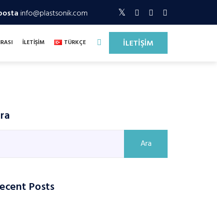
posta
info@plastsonik.com
İLETİŞİM
NRASI
İLETİŞİM
TÜRKÇE
ra
Ara
ecent Posts