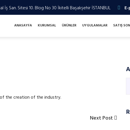
l İş San. Sitesi 10. Blog No 30 İkitelli Başakşehir İSTANBUL
E-
ANASAYFA
KURUMSAL
ÜRÜNLER
UYGULAMALAR
SATIŞ SO
A
f the creation of the industry.
R
Next
Next Post
Post