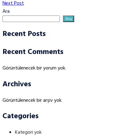
Post
Next
Next Post
gezinmesi
Post
Ara
Ara
Recent Posts
Recent Comments
Görüntülenecek bir yorum yok.
Archives
Görüntülenecek bir arşiv yok.
Categories
Kategori yok