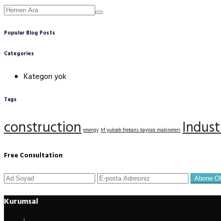
Popular Blog Posts
Categories
Kategori yok
Tags
construction
Indust
energy
hf yuksek frekans kaynak makineleri
Free Consultation
Abone Ol
Kurumsal