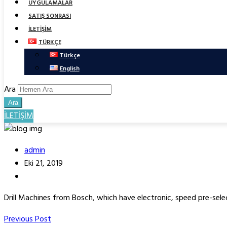
UYGULAMALAR
SATIŞ SONRASI
İLETİŞİM
TÜRKÇE
Türkçe
English
Ara
Ara
İLETİŞİM
admin
Eki 21, 2019
Drill Machines from Bosch, which have electronic, speed pre-sele
Yazı
Previous
Previous Post