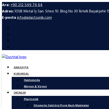
Ara:
+90 212 549 74 64
Adres:
İOSB Metal İş San. Sitesi 10. Blog No 30 İkitelli Başakşehi
E-posta
info@plastsonik.com
ANASAYFA
KURUMSAL
Hakkımızda
Misyon & Vizyon
ÜRÜNLER
Plastsonik
Otomotiv Sektörü Proje Bazlı Makineler