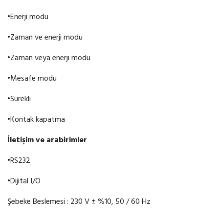
•
Enerji modu
•
Zaman ve enerji modu
•
Zaman veya enerji modu
•
Mesafe modu
•
Sürekli
•
Kontak kapatma
İ
leti
ş
im
ve
arabirimler
•
RS232
•
Dijital I/O
Şebeke Beslemesi
:
230 V ± %10, 50 / 60 Hz