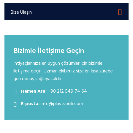
Bize Ulaşın
Bizimle İletişime Geçin
İhtiyaçlarınıza en uygun çözümler için bizimle
iletişime geçin. Uzman ekibimiz size en kısa sürede
geri dönüş sağlayacaktır.
Hemen Ara:
+90 212 549 74 64
E-posta:
info@plastsonik.com