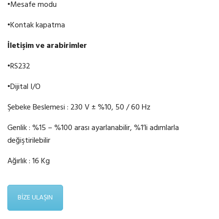
•
Mesafe modu
•
Kontak kapatma
İ
leti
ş
im
ve
arabirimler
•
RS232
•
Dijital I/O
Şebeke Beslemesi
:
230 V ± %10, 50 / 60 Hz
Genlik : %15 – %100 arası ayarlanabilir, %1’li adımlarla
değiştirilebilir
Ağırlık : 16 Kg
BİZE ULAŞIN