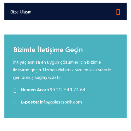
Bize Ulaşın
Bizimle İletişime Geçin
İhtiyaçlarınıza en uygun çözümler için bizimle
iletişime geçin. Uzman ekibimiz size en kısa sürede
geri dönüş sağlayacaktır.
Hemen Ara:
+90 212 549 74 64
E-posta:
info@plastsonik.com