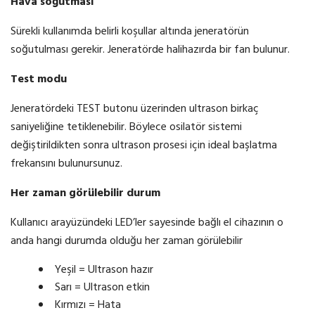
Hava soğutması
Sürekli kullanımda belirli koşullar altında jeneratörün
soğutulması gerekir. Jeneratörde halihazırda bir fan bulunur.
Test
modu
Jeneratördeki TEST butonu üzerinden ultrason birkaç
saniyeliğine tetiklenebilir. Böylece osilatör sistemi
değiştirildikten sonra ultrason prosesi için ideal başlatma
frekansını bulunursunuz.
Her zaman görülebilir durum
Kullanıcı arayüzündeki LED’ler sayesinde bağlı el cihazının o
anda hangi durumda olduğu her zaman görülebilir
Yeşil = Ultrason hazır
Sarı = Ultrason etkin
Kırmızı = Hata