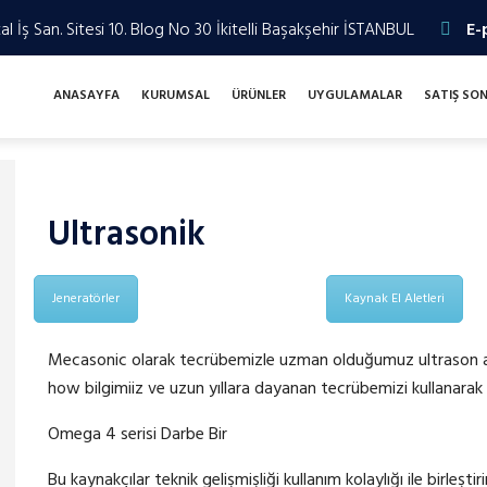
l İş San. Sitesi 10. Blog No 30 İkitelli Başakşehir İSTANBUL
E-
ANASAYFA
KURUMSAL
ÜRÜNLER
UYGULAMALAR
SATIŞ SO
Ultrasonik
Jeneratörler
Kaynak El Aletleri
Mecasonic olarak tecrübemizle uzman olduğumuz ultrason al
how bilgimiiz ve uzun yıllara dayanan tecrübemizi kullanarak 
Omega 4 serisi Darbe Bir
Bu kaynakçılar teknik gelişmişliği kullanım kolaylığı ile birleştir