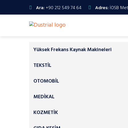
Ara:
+90 212 549 74 64
Adres:
İOSB Meta
Yüksek Frekans Kaynak Makineleri
TEKSTİL
Kaynak Presleri
OTOMOBİL
MEDİKAL
KOZMETİK