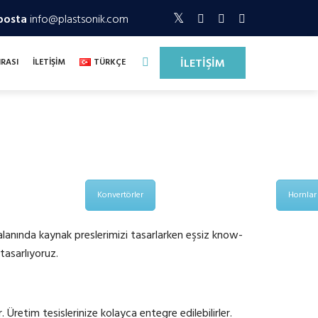
posta
info@plastsonik.com
İLETİŞİM
NRASI
İLETİŞİM
TÜRKÇE
Konvertörler
Hornlar
anında kaynak preslerimizi tasarlarken eşsiz know-
tasarlıyoruz.
ir. Üretim tesislerinize kolayca entegre edilebilirler.